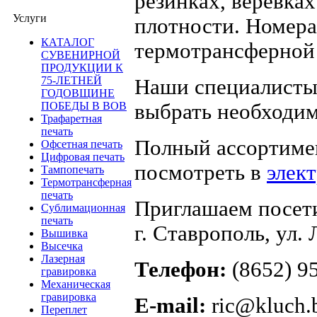
резинках, веревка
Услуги
плотности. Номера
КАТАЛОГ
термотрансферной 
СУВЕНИРНОЙ
ПРОДУКЦИИ К
75-ЛЕТНЕЙ
Наши специалисты
ГОДОВЩИНЕ
выбрать необходи
ПОБЕДЫ В ВОВ
Трафаретная
печать
Полный ассортиме
Офсетная печать
Цифровая печать
посмотреть в
элек
Тампопечать
Термотрансферная
печать
Приглашаем посети
Сублимационная
печать
г. Ставрополь, ул.
Вышивка
Высечка
Лазерная
Телефон:
(8652) 95
гравировка
Механическая
гравировка
E-mail:
ric@kluch.
Переплет