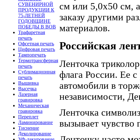
см или 5,0х50 см, 
СУВЕНИРНОЙ
ПРОДУКЦИИ К
заказу другими ра
75-ЛЕТНЕЙ
ГОДОВЩИНЕ
материалов.
ПОБЕДЫ В ВОВ
Трафаретная
печать
Российская лен
Офсетная печать
Цифровая печать
Тампопечать
Термотрансферная
Ленточка триколор 
печать
Сублимационная
флага России. Ее с
печать
Вышивка
автомобили в торж
Высечка
независимости, Де
Лазерная
гравировка
Механическая
Ленточка символиз
гравировка
Переплет
вызывает чувство 
Ламинирование
Тиснение
Деколирование
Ленточку часто мо
УФ-лакирование